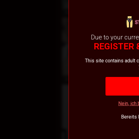
koste
PamelaBlonde
Due to your curre
REGISTER 
This site contains adult 
Pr
Alison_Tatcher
Nein, ich 
Bereits 