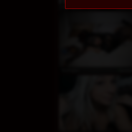
koste
InvitingTina
koste
NoaTaylor