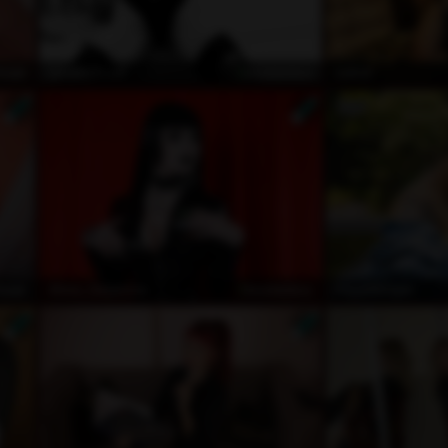
ivat
kostenlos
QueenOfLust
Izabel
ivat
kostenlos
Alexa_Zaryanova
KarenMorgan