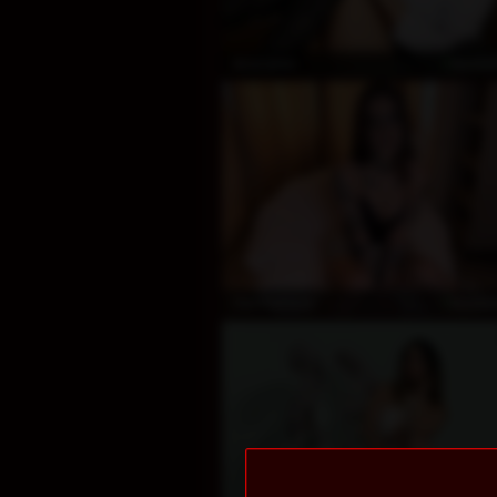
koste
AriaCarter
koste
VanesaHaze