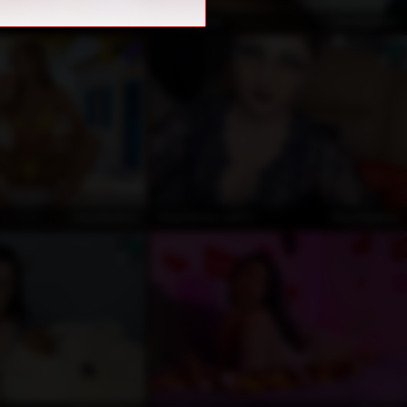
Privat
kostenlos
SpicyStarlet
kostenlos
kostenlos
Imperatriza_SADO