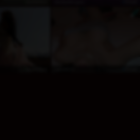
kostenlos
Privat
MarillynMorganx
kostenlos
Privat
Leezette1x