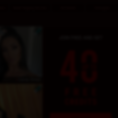
eure
Meet Pegging Women
Anmelden
Einloggen
Candy Show