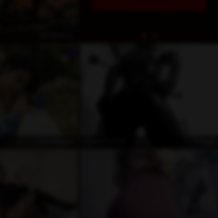
kostenlos
kostenlos
Privat
Royal_Domina