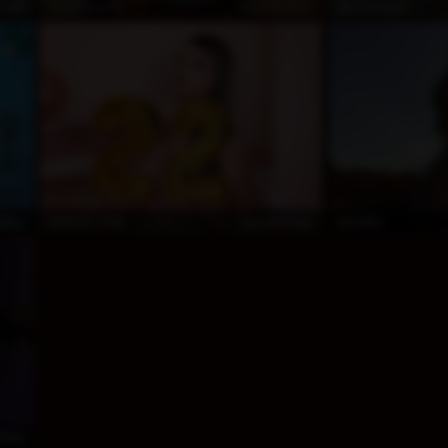
ivat
kostenlos
sluttylaura18
gia_morryss
nlos
kostenlos
Melissa_Gray
Amblika
nlos