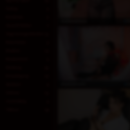
Sperma-Spiel
10
Fisting
2
Kondome
5
Pr
GoddessKisica
Gesicht Reiten
7
Gags & Augenbinden
12
Maschinen
2
Masken
14
Medizinisch
3
Kleidung
30
Erniedrigung
10
Pr
AdultsShowN1
Spritzen
4
FinDom
15
Cuckolding
4
Tattoos
18