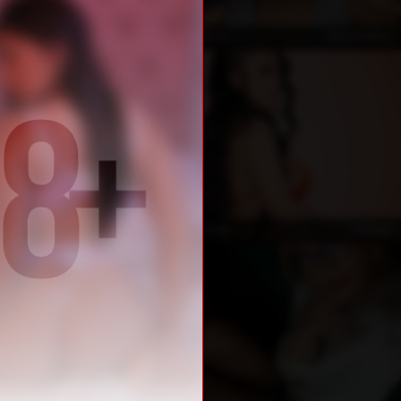
kostenlos
kostenlos
NoemiWalker
kostenlos
Privat
DaphneBrown