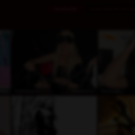
Live-Sex-Chat
Kürzlich Besuchte Animat
nlos
kostenlos
MistresssNina
MaryTia29