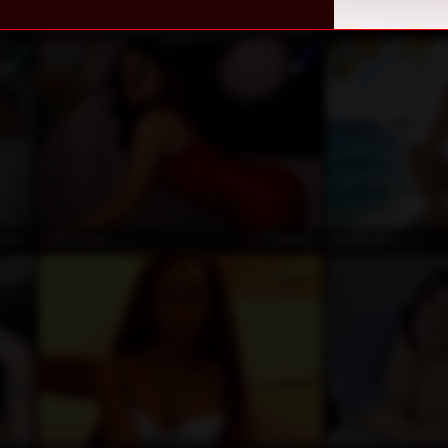
nlos
kostenlos
AitanaOrtiz
AngieShae
nlos
Privat
Lilly_boss
SuzieJane