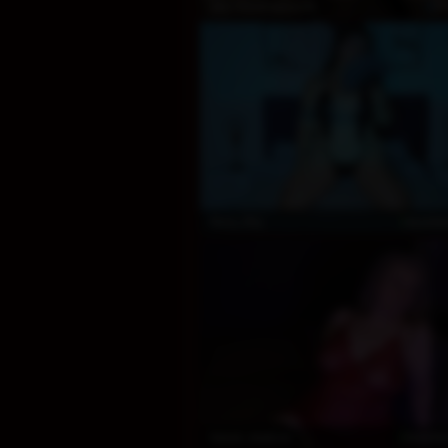
Pr
xXx100ctDiamond
koste
Nina_Sky
koste
Natali_Mellow