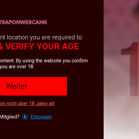
nlos
Privat
VixenRose
princesSsandy
nt location you are required to
& VERIFY YOUR AGE
content. By using the website you confirm
you are over 18.
ivat
kostenlos
Ixchel9153
Hanna_Evans
Weiter
bin nicht über 18 Jahre alt
Mitglied?
Einloggen