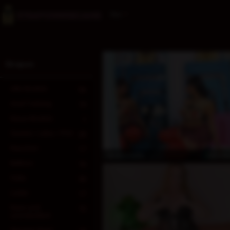
Deu
Strapon
Alle Models
56
Anal Training
19
Neue Models
1
Gummi / Latex / PVC
20
Rauchen
17
koste
Andromeda_
Ballons
16
Füße
30
Leder
17
Nass und
15
unordentlich