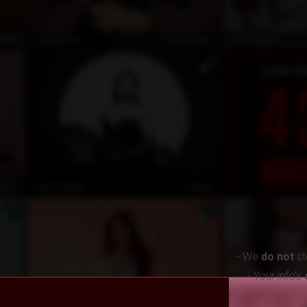
nlos
kostenlos
CrystalRose
LaFemmme
nlos
Privat
SaraCastle01
- We
do not
st
- Your info’s