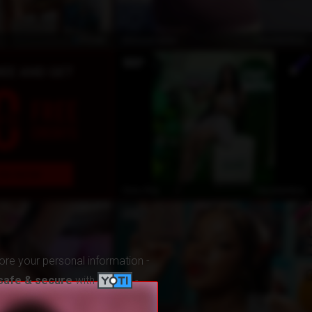
Privat
kostenlos
SimoneCallen
kostenlos
Sara_Rey
ore your personal information -
safe & secure
with
-