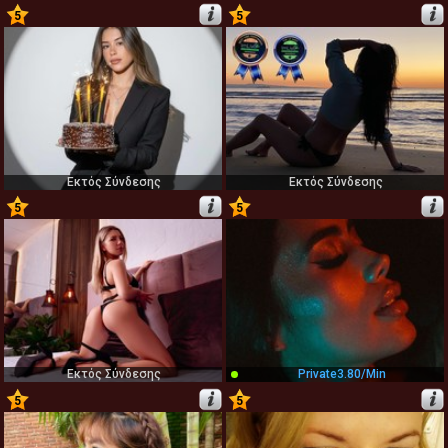
5
5
47
48
Εκτός Σύνδεσης
Εκτός Σύνδεσης
5
5
49
50
Εκτός Σύνδεσης
Private
3.80/min
5
5
51
52