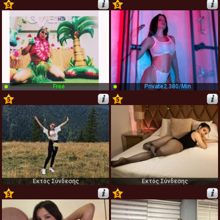
5
5
19
20
Free
Private
2.380/min
5
5
21
22
Εκτός Σύνδεσης
Εκτός Σύνδεσης
5
5
23
24