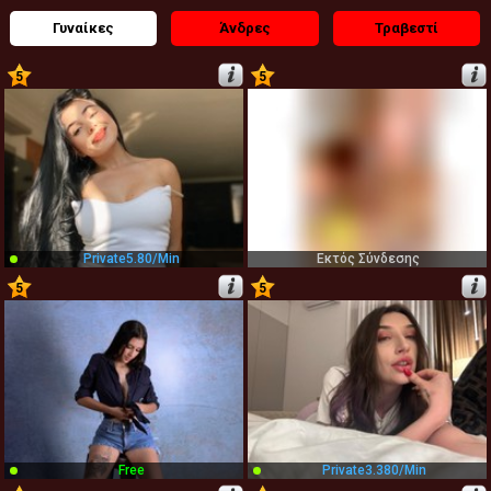
Γυναίκες
Άνδρες
Τραβεστί
5
5
1
2
Private
5.80/min
Εκτός Σύνδεσης
5
5
3
4
Free
Private
3.380/min