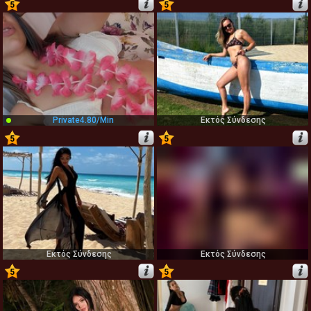
5
5
5
6
Private
4.80/min
Εκτός Σύνδεσης
5
5
7
8
Εκτός Σύνδεσης
Εκτός Σύνδεσης
5
5
9
10