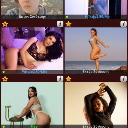
Εκτός Σύνδεσης
Private
2.80/min
5
5
71
72
Private
2.80/min
Εκτός Σύνδεσης
5
5
73
74
Free
Εκτός Σύνδεσης