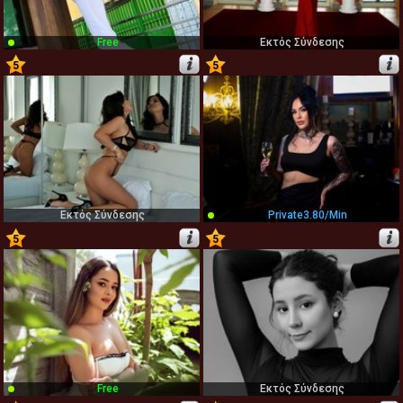
Free
Εκτός Σύνδεσης
5
5
15
16
Εκτός Σύνδεσης
Private
3.80/min
5
5
17
18
Free
Εκτός Σύνδεσης